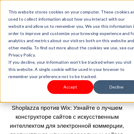
This website stores cookies on your computer. These cookies a
used to collect information about how you interact with our
website and allow us to remember you. We use this information 
order to improve and customize your browsing experience and f
analytics and metrics about our visitors both on this website an
16.04.2026 9:00:03 |
НАЧНИТЕ СВОЙ БИЗНЕС
other media. To find out more about the cookies we use, see ou
Shoplazza против Wix:
Privacy Policy.
If you decline, your information won’t be tracked when you visit
какой конструктор
this website. A single cookie will be used in your browser to
remember your preference not to be tracked.
сайтов на базе ИИ
Accept
Decline
выбрать (2026)
Shoplazza против Wix: Узнайте о лучшем
конструкторе сайтов с искусственным
интеллектом для электронной коммерции,