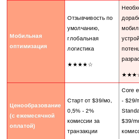
Необх
Отзывчивость по
дораб
умолчанию,
мобил
Мобильная
глобальная
устрой
оптимизация
логистика
потен
разра
★★★★☆
★★★
Core 
Старт от $39/мо,
- $29/
Ценообразование
0,5% - 2%
Standa
(с ежемесячной
комиссии за
$39/m
оплатой)
транзакции
комис