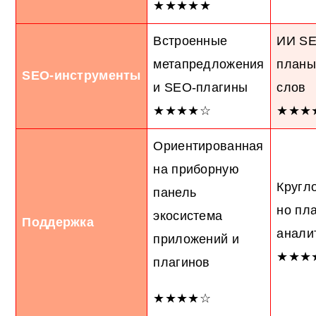
★★★★★
Встроенные
ИИ SE
метапредложения
планы
SEO-инструменты
и SEO-плагины
слов
★★★★☆
★★★
Ориентированная
на приборную
Кругл
панель
но пл
экосистема
Поддержка
анали
приложений и
★★★
плагинов
★★★★☆