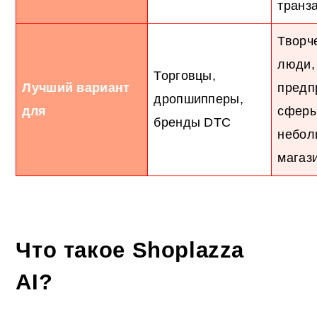
транз
Творч
люди,
Торговцы,
Лучший вариант
предп
дропшипперы,
для
сферы
бренды DTC
небол
магаз
Что такое Shoplazza
AI?