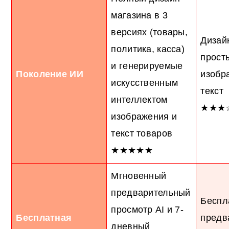
магазина в 3
версиях (товары,
Дизайн
политика, касса)
прост
и генерируемые
Поколение ИИ
изобр
искусственным
текст
интеллектом
★★★
изображения и
текст товаров
★★★★★
Мгновенный
предварительный
Беспл
просмотр AI и 7-
Бесплатная
предв
дневный