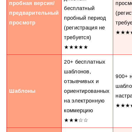
пробная версия/
просм
бесплатный
предварительный
(реги
пробный период
просмотр
требуе
(регистрация не
★★★
требуется)
★★★★★
20+ бесплатных
шаблонов,
900+ 
отзывчивых и
шабло
Шаблоны
ориентированных
настр
на электронную
★★★
коммерцию
★★★☆☆