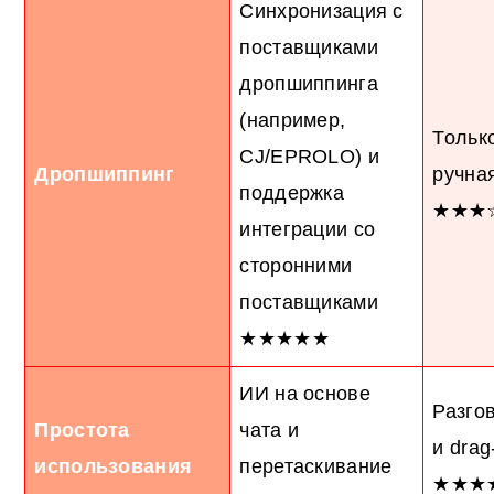
Синхронизация с
поставщиками
дропшиппинга
(например,
Только
CJ/EPROLO) и
Дропшиппинг
ручна
поддержка
★★★
интеграции со
сторонними
поставщиками
★★★★★
ИИ на основе
Разго
Простота
чата и
и drag
использования
перетаскивание
★★★