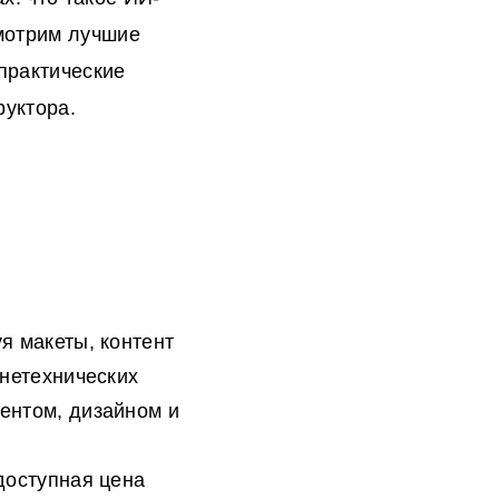
смотрим лучшие
практические
уктора.
я макеты, контент
 нетехнических
ентом, дизайном и
доступная цена