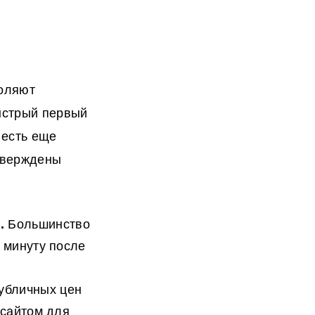
воляют
ыстрый первый
 есть еще
тверждены
).
Большинство
а минуту после
убличных цен
 сайтом для