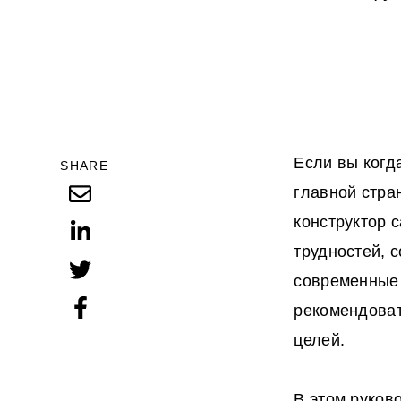
Если вы когд
SHARE
главной стра
конструктор 
трудностей, 
современные 
рекомендоват
целей.
В этом руков