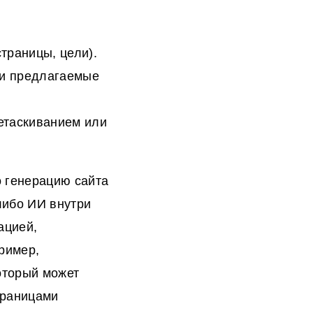
страницы, цели).
ы и предлагаемые
етаскиванием или
о генерацию сайта
либо ИИ внутри
ацией,
ример,
который может
траницами