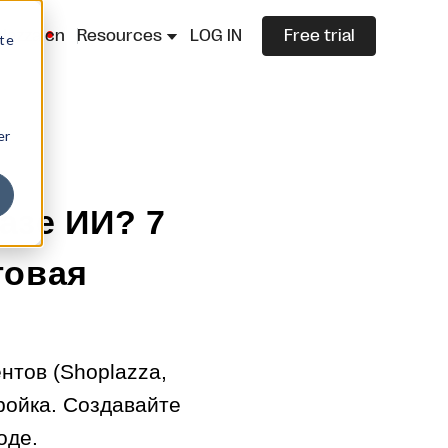
lazza.cn
Resources
LOG IN
Free trial
ite
er
азе ИИ? 7
говая
нтов (Shoplazza,
ройка. Создавайте
оде.