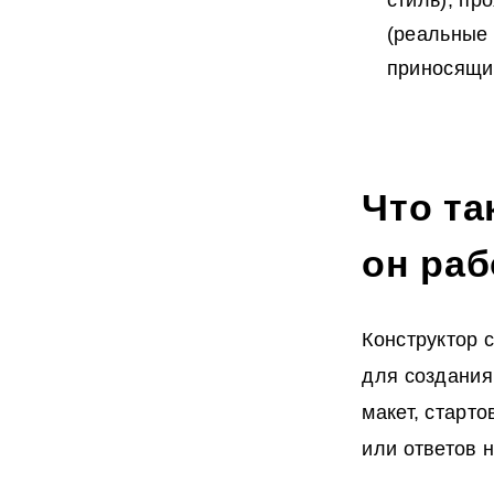
стиль), пр
(реальные 
приносящи
Что та
он раб
Конструктор 
для создания
макет, старт
или ответов 