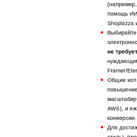
(например,
помощь ИИ
Shoplazza 
Выбирайте 
электронн
не требуе
нуждающимс
Framer/Ele
Общие испр
повышение
масштабиру
AWS), и е
конверсии.
Для достиж