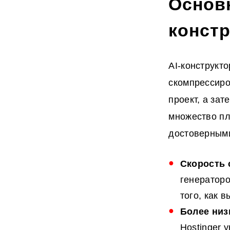
Основ
констр
AI-конструкт
скомпрессир
проект, а за
множество пл
достоверными
Скорость 
генераторо
того, как 
Более низ
Hostinger 