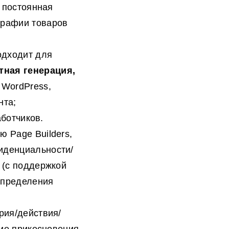
и постоянная
графии товаров
одходит для
тная генерация,
 WordPress,
нта;
аботчиков.
 Page Builders,
иденциальности/
 (с поддержкой
определения
рия/действия/