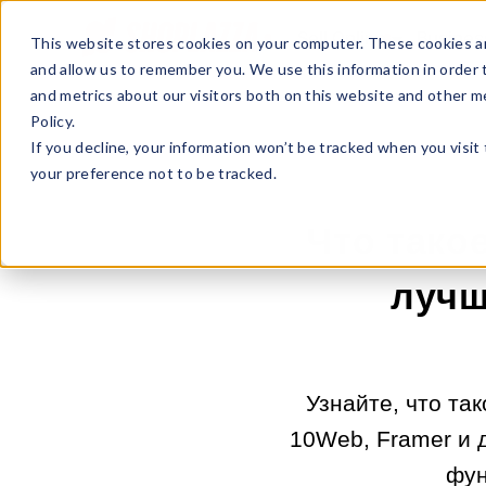
Sell Online
Busines
This website stores cookies on your computer. These cookies ar
and allow us to remember you. We use this information in order
and metrics about our visitors both on this website and other m
Policy.
If you decline, your information won’t be tracked when you visit
your preference not to be tracked.
Что тако
лучш
Узнайте, что та
10Web, Framer и 
фун