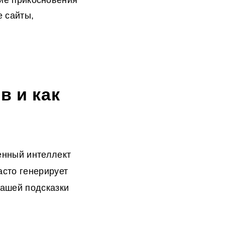
кие прикосновения
е сайты,
в и как
енный интеллект
асто генерирует
вашей подсказки