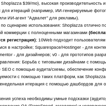
 Shoplazza $39/mo), высокая производительность 
 для итераций (например, ИИ-генерируемые фото
или ИИ-агент "Адвалет" для рекламы).
по сценарию использования: Shoplazza отлично п
ой коммерции с полноценными магазинами
(беспла
тся регистрация)
; 10Web подходит пользователям
я в настройке; Squarespace/Hostinger - для конте
mentor - для дизайнеров; v0 - для прототипов разр
авления: Борьба с типовыми дизайнами с помощью
 SEO с помощью аудита/схемы, обеспечение конф
емости с помощью таких платформ, как Shoplazza
женедельная итерация с помощью дашбордов для 
ения успеха необходимы умные подсказки (аудито