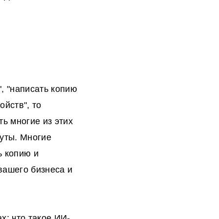
, "написать копию
ойств", то
ь многие из этих
нуты. Многие
ь копию и
вашего бизнеса и
х: что такое ИИ-