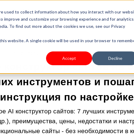
s Type
Pricing
Shop
e used to collect information about how you interact with our webs
 to improve and customize your browsing experience and for analytics
edia. To find out more about the cookies we use, see our Privacy
 this website. A single cookie will be used in your browser to rememb
09.04.2026 9:00:03 |
НАЧНИТЕ СВОЙ БИЗНЕС
Accept
Decline
е конструктор сайтов на б
их инструментов и поша
инструкция по настройке
кое AI конструктор сайтов: 7 лучших инструме
др.), преимущества, цены, недостатки и наст
кциональные сайты - без необходимости в к