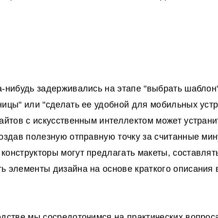
а-нибудь задерживались на этапе "выбрать шаблон"
ницы" или "сделать ее удобной для мобильных устр
сайтов с искусственным интеллектом может устранит
создав полезную отправную точку за считанные ми
конструкторы могут предлагать макеты, составлят
ь элементы дизайна на основе краткого описания 
одстве мы сосредоточимся на практических вопроса