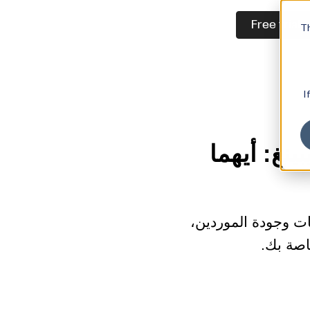
Free trial
Th
I
نغ: أيهما
كرات الكميات وجودة الموردين،
اصة بك.