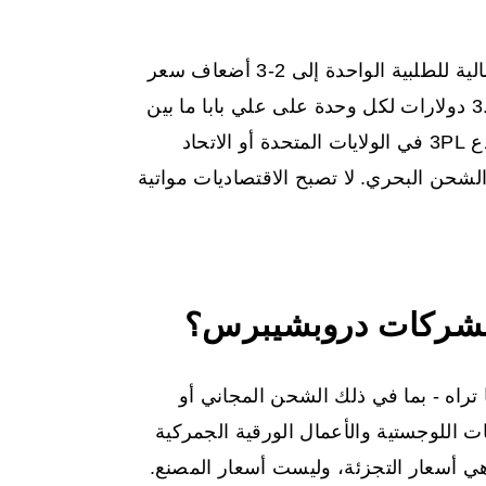
بالنسبة للطلبات الصغيرة، يمكن أن تصل التكلفة الإجمالية للطلبية الواحدة إلى 2-3 أضعاف سعر
الوحدة المعروضة. قد يكلف المنتج الذي تبلغ قيمته 3.00 دولارات لكل وحدة على علي بابا ما بين
7.00 و9.00 دولارات لكل وحدة عند وصوله إلى مستودع 3PL في الولايات المتحدة أو الاتحاد
الشحن البحري. لا تصبح الاقتصاديات مواتية
ائمة. ما تراه - بما في ذلك الشحن المجاني أو
ات اللوجستية والأعمال الورقية الجمركية
تسليم. هذه البساطة لها تكلفة: أسعار AliExpress هي أسعار التجزئة، وليست أسعار المصنع.