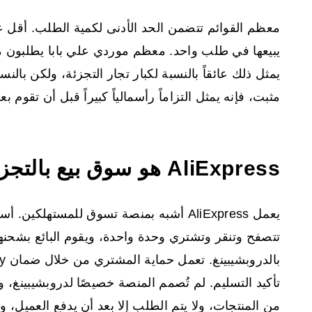
معظم القوائم تتضمن الحد الأدنى لكمية الطلب. أقل عد
يمثل ذلك عائقاً بالنسبة لكبار تجار التجزئة، ولكن بال
مثبت، فإنه يمثل التزاماً رأسمالياً كبيراً قبل أن تقوم بع
AliExpress هو سوق بيع بالتجزئة B2C اعتمده دروبشيبر.
يعمل AliExpress أشبه بمنصة تسوق للمستهلكي
تتصفح وتنقر وتشتري وحدة واحدة، ويقوم البائع بشحنها
تأكيد التسليم. لم تُصمم المنصة خصيصًا لدروبشيبينغ، 
من المنتجات، ولا يتم الطلب إلا بعد أن يدفع العميل، و