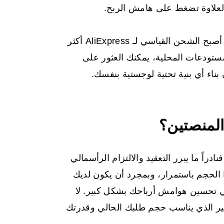
العلاوة تضغط على هامش الربح.
ومع ذلك، فإن صورة الهامش ليست واضحة تمامًا. لقد أصبح الشحن القياسي لـ AliExpress أكثر
ستودعات المحلية، يمكنك العثور على
اء أي بنية تحتية لوجستية بنفسك.
المنصتين؟
نتج أسبوعياً، فنادراً ما يبرر التعقيد والالتزام الرأسمالي
 الحجم باستمرار، وبمجرد أن يكون لديك
بابا في تحسين هوامش أرباحك بشكل كبير. لا
عير الذي يناسب حجم طلبك الحالي وقدرتك