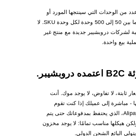
د من الوحدات التي سينتجها المورد أو
يبيعها في طلب واحد. معظم موردي علي بابا يطلبون ما بين 50 إلى 500 وحدة لكل وحدة SKU. لا
نسبة لشركات دروبشيبر جديدة مع منتج غير
ملية بيع واحدة.
ن. أسعار ثابتة، لا تفاوض، لا يوجد موك. أنت
 - مباشرة إلى عميلك إذا كنت تقوم
بالدروبشيبينغ. تعمل حماية المشتري من خلال ضمان Alipay، الذي يحتفظ بمدفوعاتك حتى يتم
ولكن هيكلها مناسب تمامًا: لا يوجد مخزون
يتولى البائع الشحن الدولي.