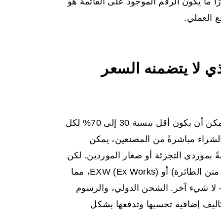
ًا ما يكون الرقم الموجود على القائمة هو
ع العملي.
ذي لا يتضمنه السعر
يعرض علي بابا التسعير على مستوى المصنع، والذي يمكن أن يكون أقل بنسبة 30 إلى 70% لكل
فئ على AliExpress. من خلال الشراء مباشرةً من المصنعين، يمكن
ً بموردي التجزئة أو صغار الموردين. لكن
هذا السعر المعروض عادةً ما يكون FOB (مجاني على متن الطائرة) أو EXW (Ex Works)، مما
 - لا شيء آخر. الشحن الدولي، والرسوم
تكاليف إضافية تحسبها وتدفعها بشكل