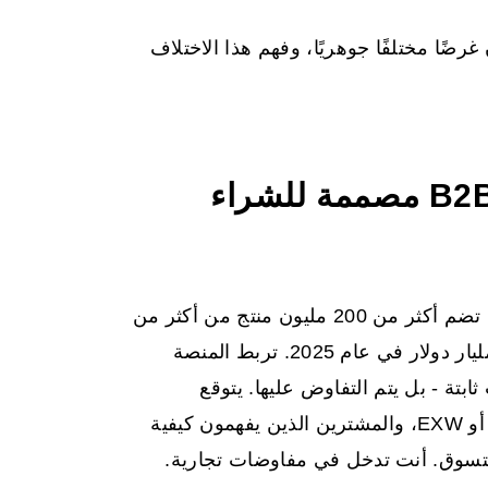
رضًا مختلفًا جوهريًا، وفهم هذا الاختلاف
Alibaba هي منصة بيع بالجملة B2B مصممة للشراء
Alibaba هي سوق عالمية مملوكة للصين للبيع بالجملة تضم أكثر من 200 مليون منتج من أكثر من
200,000 مورد، وحققت إيرادات بلغت حوالي 137.3 مليار دولار في عام 2025. تربط المنصة
بتة - بل يتم التفاوض عليها. يتوقع
الموردون أوامر الشراء، والشروط التجارية مثل FOB أو EXW، والمشترين الذين يفهمون كيفية
ا تتسوق. أنت تدخل في مفاوضات تجارية.