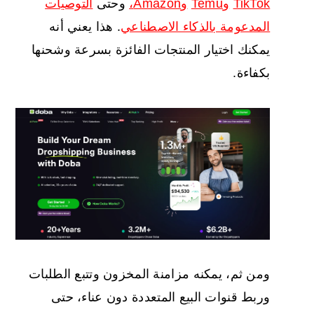
TikTok
وTemu
وAmazon،
وحتى
التوصيات
المدعومة بالذكاء الاصطناعي
. هذا يعني أنه
يمكنك اختيار المنتجات الفائزة بسرعة وشحنها
بكفاءة.
ومن ثم، يمكنه مزامنة المخزون وتتبع الطلبات
وربط قنوات البيع المتعددة دون عناء، حتى