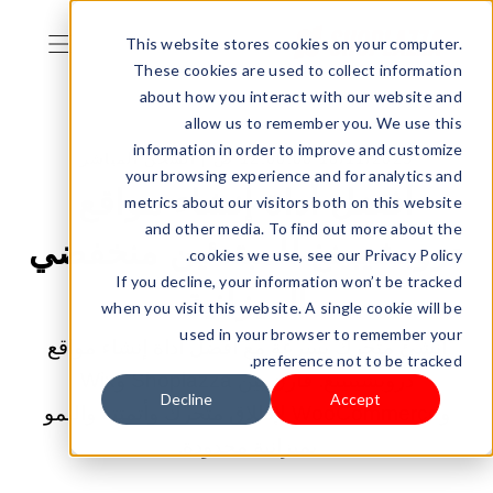
This website stores cookies on your computer.
These cookies are used to collect information
about how you interact with our website and
allow us to remember you. We use this
information in order to improve and customize
18/11/2025 12:00:00 ص |
الشحن المباشر
your browsing experience and for analytics and
أفضل أداة إنشاء مواقع
metrics about our visitors both on this website
and other media. To find out more about the
دروبشيبينغ للمبتدئين منخفضي
cookies we use, see our Privacy Policy.
If you decline, your information won’t be tracked
الميزانية
when you visit this website. A single cookie will be
used in your browser to remember your
أنشئ متجرك بسرعة مع أفضل أداة إنشاء مواقع
preference not to be tracked.
دروبشيبينغ. قارن بين Shoplazza وWix
Decline
Accept
وWooCommerce لإطلاق متجرك وأتمتته والنمو
بميزانية محدودة.