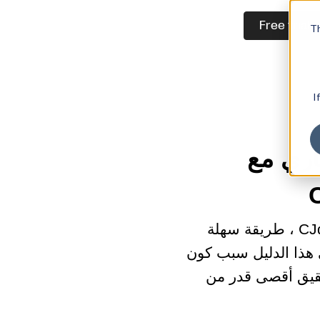
Free trial
Th
I
اري مع
يزدهر دروبشيبينغ ، ويوفر Shoplazza ، جنبًا إلى جنب مع CJdropshipping ، طريقة سهلة
ي هذا الدليل سبب كون
التكامل مع CJdropshipping، وكيفية تحقيق أقصى قدر من