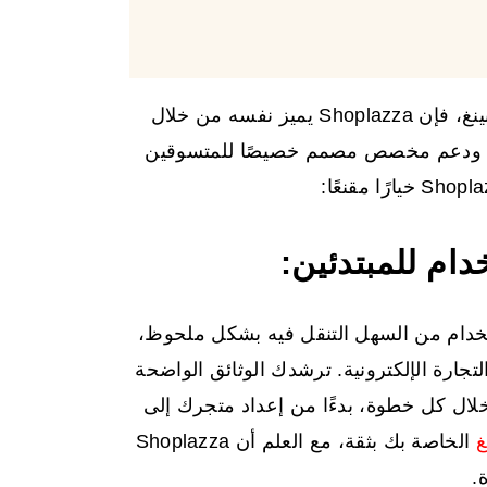
في حين أن العديد من المنصات تقدم إمكانات دروبشيبينغ، فإن Shoplazza يميز نفسه من خلال
طة، ودعم مخصص مصمم خصيصًا للمتسوقين
ام للمبتدئين:
يمه سهل الاستخدام من السهل التنقل فيه بشكل ملحوظ،
تجارة الإلكترونية. ترشدك الوثائق الواضحة
 خلال كل خطوة، بدءًا من إعداد متجرك إلى
غ
الخاصة بك بثقة، مع العلم أن Shoplazza
.