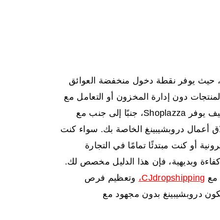
يد، حيث يوفر نقطة دخول منخفضة العوائق
 المنتجات دون إدارة المخزون أو التعامل مع
الشحن أو الاستثمار بكثافة مقدمًا. سنستكشف اليوم كيف يوفر Shoplazza، جنبًا إلى جنب مع
دام لإطلاق أعمال دروبشيبينغ الخاصة بك. سواء كنت
ونية أو كنت مبتدئًا تمامًا في التجارة
كفاءة وبديهية، فإن هذا الدليل مخصص لك.
 مع
CJdropshipping،
وتعظيم فرص
ون دروبشيبينغ بدون مجهود مع