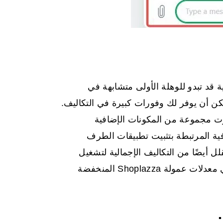
 قد تبدو للوهلة الأولى متشابهة في
ر، إلا أنك ستجد بمرور الوقت أن Shoplazza يمكن أن يوفر لك وفورات كبيرة في التكاليف.
ئيسية لذلك هو أن Shoplazza قد طورت مجموعة من المكونات الإضافية
فية المرتبطة بتثبيت تطبيقات الطرف
 أيضًا من التكاليف الإجمالية لتشغيل
متجرك عبر الإنترنت. بالإضافة إلى ذلك، يمكن أن تؤدي معدلات عمولة Shoplazza المنخفضة