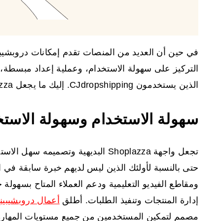
التركيز على سهولة الاستخدام، وعملية إعداد مبس
الذين يستخدمون CJdropshipping. إليك ما يجعل Shoplazza خيارًا مقنعًا:
سهولة الاستخدام وسهولة الاستخد
تجعل واجهة Shoplazza البديهية وتصم
حتى بالنسبة لأولئك الذين ليس لديهم خبرة سابقة في ال
ومقاطع الفيديو التعليمية ودعم العملاء المتاح بسهولة
إدارة المنتجات وتنفيذ الطلبات. أطلق
أعمال دروبشيبين
مصمم لتمكين المستخدمين من جميع مستويات المهارة