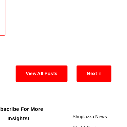
View All Posts
Next
bscribe For More
Shoplazza News
Insights!