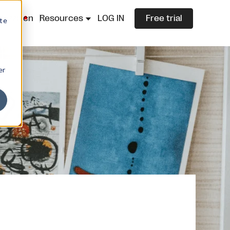
lazza.cn
Resources
LOG IN
Free trial
ite
er