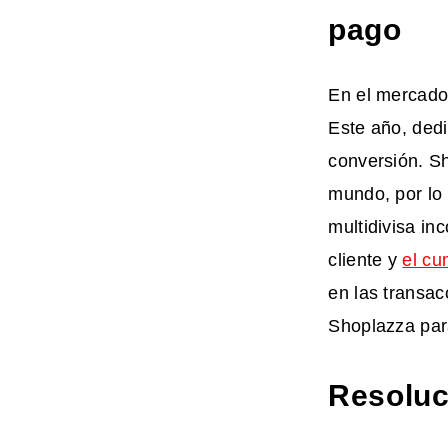
pago
En el mercado 
Este año, ded
conversión. Sh
mundo, por lo
multidivisa i
cliente y
el cu
en las transa
Shoplazza par
Resoluci