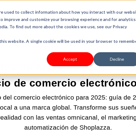
s Type
Pricing
Shop
e used to collect information about how you interact with our webs
 to improve and customize your browsing experience and for analytics
edia. To find out more about the cookies we use, see our Privacy
 this website. A single cookie will be used in your browser to rememb
24-ENE-2025 2:15:59 |
SELL YOUR PRODUCTS
Accept
Decline
itos de Año Nuevo que tra
io de comercio electrónic
o del comercio electrónico para 2025: guía de 
local a una marca global. Transforme sus sue
realidad con las ventas omnicanal, el marketing 
automatización de Shoplazza.