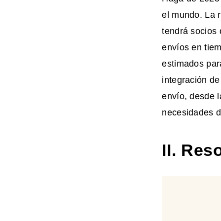
el mundo. La 
tendrá socios 
envíos en tiem
estimados para
integración de
envío, desde l
necesidades d
II. Re