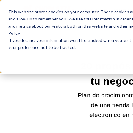
Sell Online
Busines
This website stores cookies on your computer. These cookies ar
and allow us to remember you. We use this information in order
and metrics about our visitors both on this website and other m
Policy.
If you decline, your information won’t be tracked when you visit
your preference not to be tracked.
20 propós
tu negoc
Plan de crecimient
de una tienda 
electrónico en 