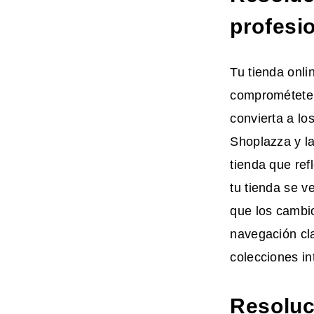
profesio
Tu tienda onli
comprométete 
convierta a lo
Shoplazza y l
tienda que ref
tu tienda se ve
que los cambi
navegación cla
colecciones in
Resoluci