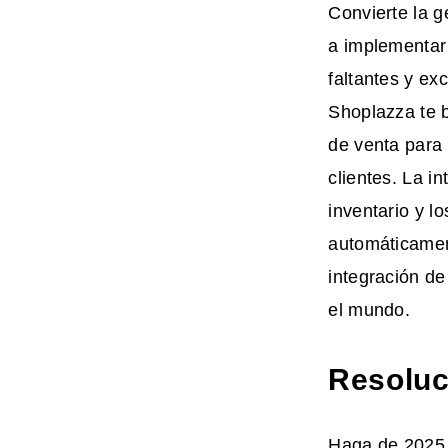
Convierte la g
a implementar 
faltantes y ex
Shoplazza te b
de venta para
clientes. La i
inventario y l
automáticament
integración d
el mundo.
Resoluc
Haga de 2025 e