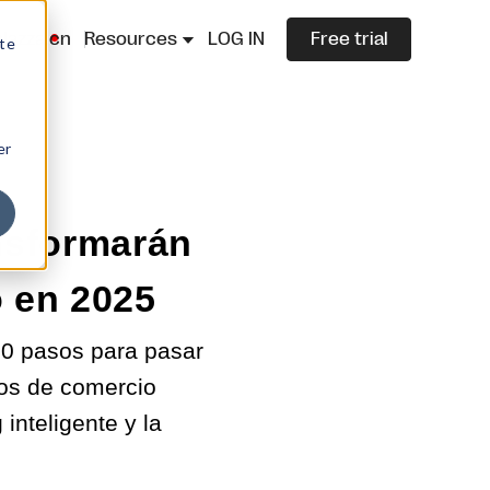
lazza.cn
Resources
LOG IN
Free trial
ite
er
nsformarán
o en 2025
20 pasos para pasar
ños de comercio
inteligente y la