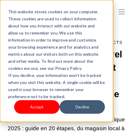
This website stores cookies on your computer.
These cookies are used to collect information
about how you interact with our website and
allow us to remember you. We use this
information in order to improve and customize
24 JANV. 2025 02:14:56 |
SELL YOUR PRODUCTS
your browsing experience and for analytics and
20 résolutions du Nouvel
metrics about our visitors both on this website
and other media. To find out more about the
An qui transformeront
cookies we use, see our Privacy Policy.
If you decline, your information won’t be tracked
votre activité de
when you visit this website. A single cookie will be
used in your browser to remember your
commerce électronique
preference not to be tracked.
en 2025
Accept
Decline
Plan de croissance du commerce électronique
2025 : guide en 20 étapes, du magasin local à