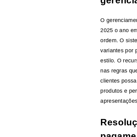
gerenci
O gerenciamen
2025 o ano em
ordem. O sist
variantes por
estilo. O rec
nas regras qu
clientes poss
produtos e pe
apresentações
Resoluç
pagame