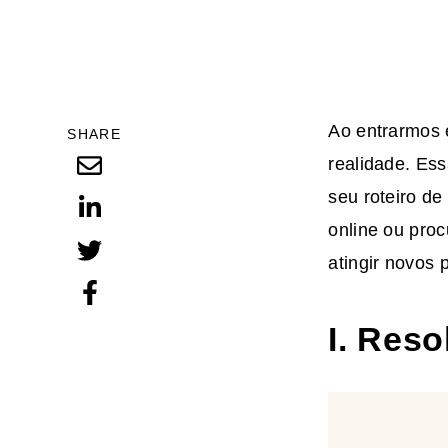
Ao entrarmos 
SHARE
realidade. Es
seu roteiro d
online ou pro
atingir novos 
I. Res