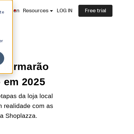
lazza.cn
Resources
LOG IN
Free trial
ite
er
nsformarão
o em 2025
apas da loja local
m realidade com as
da Shoplazza.