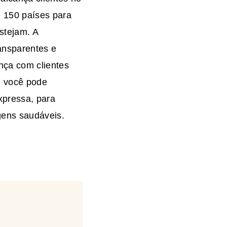
 150 países para
stejam. A
ansparentes e
nça com clientes
, você pode
xpressa, para
gens saudáveis.