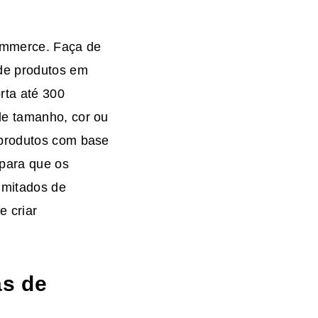
ommerce. Faça de
de produtos em
rta até 300
de tamanho, cor ou
 produtos com base
 para que os
imitados de
e criar
as de