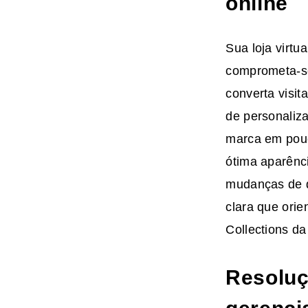
online
Sua loja virtu
comprometa-se
converta visi
de personaliza
marca em pouc
ótima aparênci
mudanças de d
clara que ori
Collections da
Resoluç