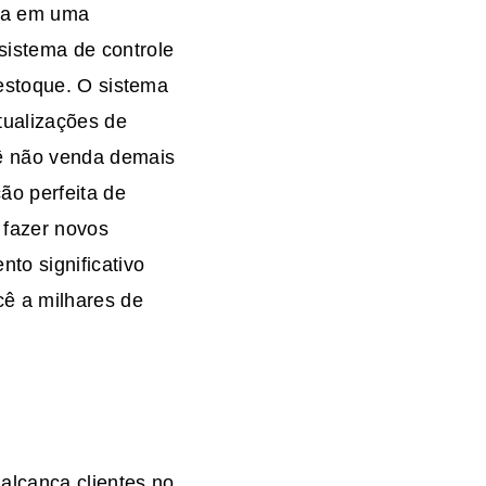
ria em uma
istema de controle
 estoque. O sistema
tualizações de
ê não venda demais
ão perfeita de
 fazer novos
to significativo
cê a milhares de
alcança clientes no