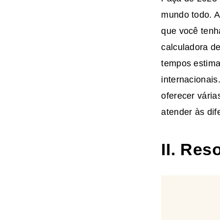
mundo todo. A
que você tenh
calculadora d
tempos estima
internacionai
oferecer vári
atender às di
II. Re