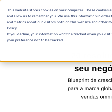
Sell Online
Busines
This website stores cookies on your computer. These cookies ar
and allow us to remember you. We use this information in order
and metrics about our visitors both on this website and other m
Policy.
If you decline, your information won’t be tracked when you visit
your preference not to be tracked.
20 resolu
seu negó
Blueprint de cres
para a marca glob
vendas omnic