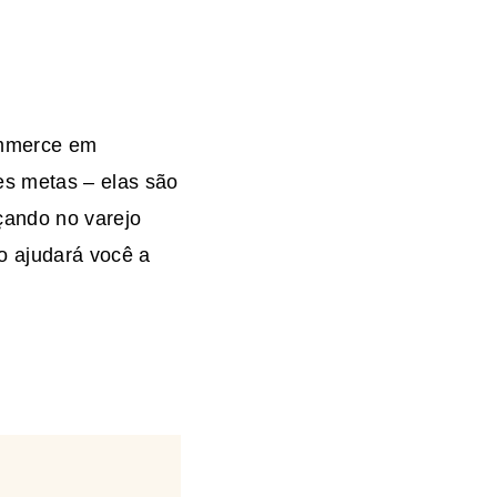
ommerce em
es metas – elas são
çando no varejo
o ajudará você a