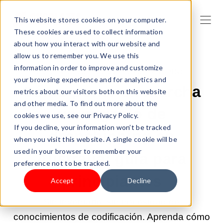
This website stores cookies on your computer.
These cookies are used to collect information
about how you interact with our website and
allow us to remember you. We use this
information in order to improve and customize
05-JUN-2026 9:00:02 |
DROPSHIPPING
your browsing experience and for analytics and
Cómo poner en marcha
metrics about our visitors both on this website
and other media. To find out more about the
un negocio de
cookies we use, see our Privacy Policy.
If you decline, your information won’t be tracked
dropshipping en
when you visit this website. A single cookie will be
used in your browser to remember your
Australia: guía para
preference not to be tracked.
principiantes
Accept
Decline
Sin inventario, sin necesidad de
conocimientos de codificación. Aprenda cómo