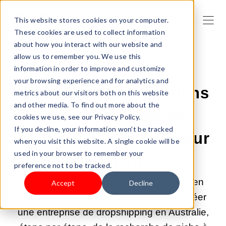
This website stores cookies on your computer.
These cookies are used to collect information
about how you interact with our website and
allow us to remember you. We use this
information in order to improve and customize
5 JUIN 2026 09:00:00 |
DROPSHIPPING
your browsing experience and for analytics and
Comment se lancer dans
metrics about our visitors both on this website
and other media. To find out more about the
le dropshipping en
cookies we use, see our Privacy Policy.
If you decline, your information won’t be tracked
Australie : un guide pour
when you visit this website. A single cookie will be
used in your browser to remember your
débutants
preference not to be tracked.
Aucun inventaire, aucune compétence en
Accept
Decline
codage n'est nécessaire. Apprenez à créer
une entreprise de dropshipping en Australie,