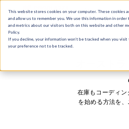
Sell Online
Busines
This website stores cookies on your computer. These cookies ar
and allow us to remember you. We use this information in order
and metrics about our visitors both on this website and other m
Policy.
If you decline, your information won’t be tracked when you visit
your preference not to be tracked.
オーストラ
在庫もコーディン
を始める方法を、