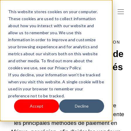
This website stores cookies on your computer.
These cookies are used to collect information
about how you interact with our website and
allow us to remember you. We use this
information in order to improve and customize
28 MAI 2026 09:00:00 |
PAIEMENT & LIVRAISON
your browsing experience and for analytics and
Quels sont les moyens de
metrics about our visitors both on this website
and other media. To find out more about the
paiement les plus utilisés
cookies we use, see our Privacy Policy.
If you decline, your information won’t be tracked
en Afrique pour les
when you visit this website. A single cookie will be
used in your browser to remember your
achats en ligne ?
preference not to be tracked.
Argent mobile, virement bancaire, contre
Accept
Decline
remboursement ou cartes ? Ce guide présente
les principales méthodes de paiement en