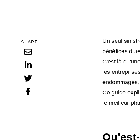
Un seul sinist
SHARE
bénéfices dur
C'est là qu'un
les entrepris
endommagés, d
Ce guide expli
le meilleur pl
Qu'est