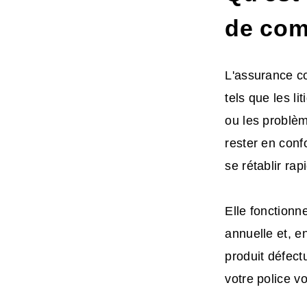
de com
L'assurance co
tels que les l
ou les problèm
rester en conf
se rétablir ra
Elle fonctionn
annuelle et, e
produit défect
votre police vo