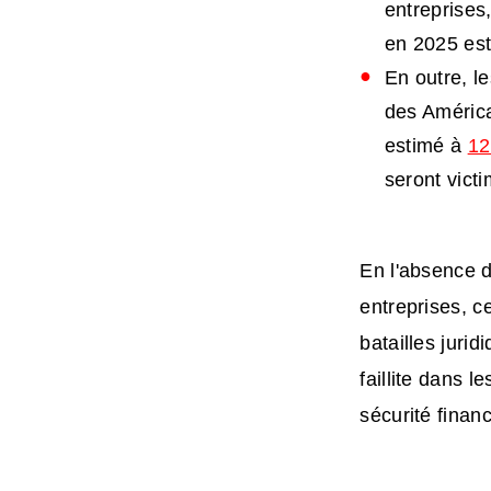
entreprises
en 2025 est
En outre, l
des América
estimé à
12
seront vict
En l'absence 
entreprises
, c
batailles juri
faillite dans l
sécurité financi