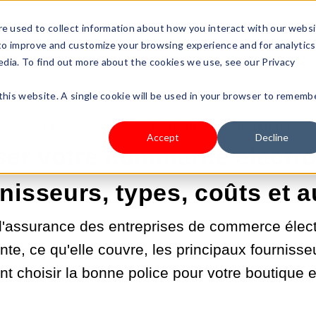
s Type
Pricing
Shop
e used to collect information about how you interact with our webs
 to improve and customize your browsing experience and for analytics
edia. To find out more about the cookies we use, see our Privacy
 this website. A single cookie will be used in your browser to rememb
20 JUIN 2025 02:00:00 |
PAIEMENT & LIVRAISON
Accept
Decline
ser votre commerce électro
nisseurs, types, coûts et a
l'assurance des entreprises de commerce élec
nte, ce qu'elle couvre, les principaux fournisse
 choisir la bonne police pour votre boutique e