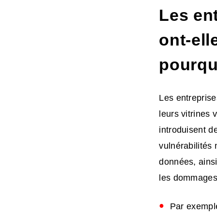
Les en
ont-el
pourqu
Les entrepris
leurs vitrines 
introduisent d
vulnérabilités
données, ainsi
les dommages 
Par exemple