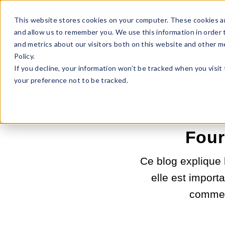
Sell Online
Busines
This website stores cookies on your computer. These cookies ar
and allow us to remember you. We use this information in order
and metrics about our visitors both on this website and other m
Policy.
If you decline, your information won’t be tracked when you visit
your preference not to be tracked.
Sécuri
Four
Ce blog explique 
elle est importa
comment