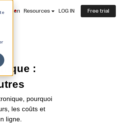
lazza.cn
Resources
LOG IN
Free trial
ite
er
nique :
utres
tronique, pourquoi
urs, les coûts et
n ligne.