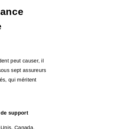
rance
e
nt peut causer, il
sous sept assureurs
és, qui méritent
 de support
-Unis, Canada,