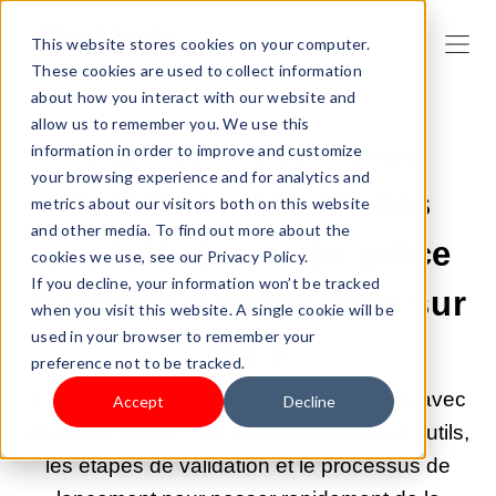
This website stores cookies on your computer.
These cookies are used to collect information
about how you interact with our website and
allow us to remember you. We use this
information in order to improve and customize
18 MAI 2026 09:00:00 |
DROPSHIPPING
your browsing experience and for analytics and
Comment trouver des
metrics about our visitors both on this website
and other media. To find out more about the
produits à succès grâce
cookies we use, see our Privacy Policy.
If you decline, your information won’t be tracked
au dropshipping basé sur
when you visit this website. A single cookie will be
used in your browser to remember your
l'IA ?
preference not to be tracked.
Comment trouver des produits gagnants avec
Accept
Decline
AI dropshipping ? Ce guide présente les outils,
les étapes de validation et le processus de