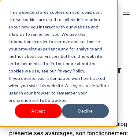
This website stores cookies on your computer.
These cookies are used to collect information
about how you interact with our website and
allow us to remember you. We use this
information in order to improve and customize
13 AVR. 2026 09:00:04 |
DROPSHIPPING
your browsing experience and for analytics and
Qu'est-ce que le
metrics about our visitors both on this website
and other media. To find out more about the
dropshipping basé sur
cookies we use, see our Privacy Policy.
If you decline, your information won’t be tracked
l'IA et comment s'y
when you visit this website. A single cookie will be
used in your browser to remember your
prendre ? 15 outils à
preference not to be tracked.
utiliser
Accept
Decline
Qu'est-ce que l'IA en dropshipping ? Ce blog
présente ses avantages, son fonctionnement