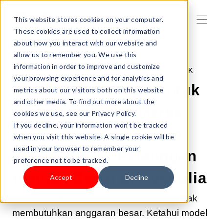
This website stores cookies on your computer.
These cookies are used to collect information
about how you interact with our website and
allow us to remember you. We use this
information in order to improve and customize
2026 JUN 3 09:00:00 |
PENJUALAN PRODUK
your browsing experience and for analytics and
Cara Hemat Biaya untuk
metrics about our visitors both on this website
and other media. To find out more about the
Meluncurkan Merek
cookies we use, see our Privacy Policy.
If you decline, your information won’t be tracked
Pakaian Online dan
when you visit this website. A single cookie will be
used in your browser to remember your
Menjangkau Pelanggan
preference not to be tracked.
dengan Cepat di Australia
Accept
Decline
Meluncurkan lini pakaian di Australia tidak
membutuhkan anggaran besar. Ketahui model