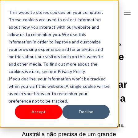
This website stores cookies on your computer.
These cookies are used to collect information
about how you interact with our website and
allow us to remember you. We use this
information in order to improve and customize
3/JUN/2026 8:59:59 |
VENDA DE PRODUTOS
your browsing experience and for analytics and
Formas econômicas de
metrics about our visitors both on this website
and other media. To find out more about the
lançar uma linha de
cookies we use, see our Privacy Policy.
If you decline, your information won’t be tracked
roupas online e alcançar
when you visit this website. A single cookie will be
used in your browser to remember your
clientes rapidamente na
preference not to be tracked.
Austrália
Accept
Decline
O lançamento de uma linha de roupas na
Austrália não precisa de um grande