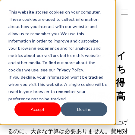
This website stores cookies on your computer.
These cookies are used to collect information
about how you interact with our website and
allow us to remember you. We use this
information in order to improve and customize
2026/06/03 9:00:00 |
製品の販売
your browsing experience and for analytics and
オーストラリアでオンライ
metrics about our visitors both on this website
and other media. To find out more about the
ンアパレルブランドを立ち
cookies we use, see our Privacy Policy.
If you decline, your information won’t be tracked
上げ、短期間で顧客を獲得
when you visit this website. A single cookie will be
used in your browser to remember your
するための費用対効果の高
preference not to be tracked.
い方法
Accept
Decline
オーストラリアでアパレル・ラインを立ち上げ
るのに、大きな予算は必要ありません。費用対