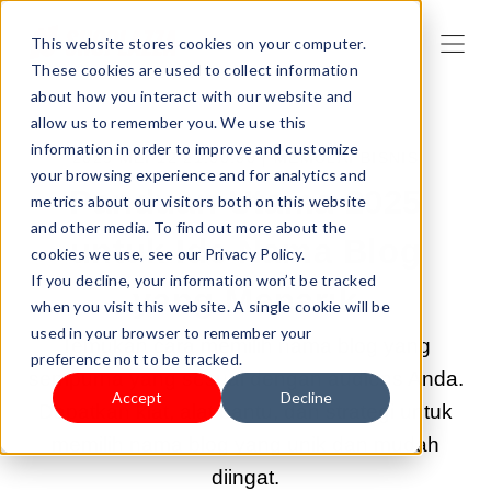
This website stores cookies on your computer.
These cookies are used to collect information
about how you interact with our website and
allow us to remember you. We use this
information in order to improve and customize
2025 MEI 12 21:00:00 |
MEMULAI BISNIS
your browsing experience and for analytics and
Panduan Utama 2025
metrics about our visitors both on this website
and other media. To find out more about the
untuk Ide Nama Blog
cookies we use, see our Privacy Policy.
If you decline, your information won’t be tracked
yang Menarik
when you visit this website. A single cookie will be
used in your browser to remember your
Temukan cara memilih nama blog yang
preference not to be tracked.
sempurna yang sesuai dengan audiens Anda.
Accept
Decline
Dapatkan kiat, alat bantu, dan strategi untuk
memilih nama blog yang unik dan mudah
diingat.