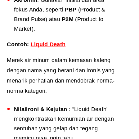
Akronim
: Gunakan inisial dari area
fokus Anda, seperti
PBP
(Product &
Brand Pulse) atau
P2M
(Product to
Market).
Contoh:
Liquid Death
Merek air minum dalam kemasan kaleng
dengan nama yang berani dan ironis yang
menarik perhatian dan mendobrak norma-
norma kategori.
Nilai
Ironi & Kejutan
: "Liquid Death"
mengkontraskan kemurnian air dengan
sentuhan yang gelap dan tegang,
memicu rasa ingin tahu.