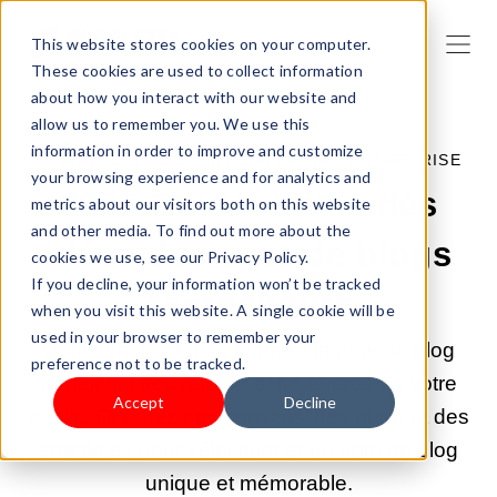
This website stores cookies on your computer.
These cookies are used to collect information
about how you interact with our website and
allow us to remember you. We use this
information in order to improve and customize
13 MAI 2025 02:00:00 |
CRÉER UNE ENTREPRISE
your browsing experience and for analytics and
2025 Guide ultime des
metrics about our visitors both on this website
and other media. To find out more about the
idées de noms de blogs
cookies we use, see our Privacy Policy.
If you decline, your information won’t be tracked
accrocheurs
when you visit this website. A single cookie will be
used in your browser to remember your
Découvrez comment choisir le nom de blog
preference not to be tracked.
parfait qui trouvera un écho auprès de votre
Accept
Decline
public. Obtenez des conseils, des outils et des
stratégies pour sélectionner un nom de blog
unique et mémorable.