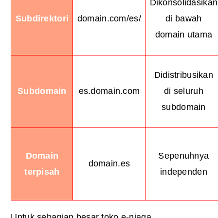
Dikonsolidasikan
Subdirektori
domain.com/es/
di bawah
domain utama
Didistribusikan
Subdomain
es.domain.com
di seluruh
subdomain
Domain
Sepenuhnya
domain.es
terpisah
independen
Untuk sebagian besar toko e-niaga,