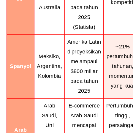
kompetiti
Australia
pada tahun
2025
(Statista)
Amerika Latin
~21%
diproyeksikan
Meksiko,
pertumbu
melampaui
Spanyol
Argentina,
tahunan
$800 miliar
Kolombia
moment
pada tahun
yang kua
2025
Arab
E-commerce
Pertumbu
Saudi,
Arab Saudi
tinggi,
Uni
mencapai
persaing
Arab