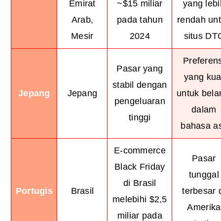
Emirat
~$15 miliar
yang lebi
Arab,
pada tahun
rendah un
Mesir
2024
situs DT
Preferens
Pasar yang
yang kua
stabil dengan
Jepang
Jepang
untuk bela
pengeluaran
dalam
tinggi
bahasa as
E-commerce
Pasar
Black Friday
tunggal
di Brasil
Portugis
Brasil
terbesar 
melebihi $2,5
Amerika
miliar pada