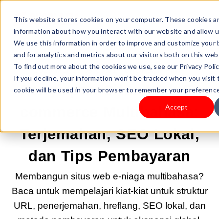
This website stores cookies on your computer. These cookies ar
information about how you interact with our website and allow 
We use this information in order to improve and customize your
and for analytics and metrics about our visitors both on this we
To find out more about the cookies we use, see our Privacy Polic
2026 MEI 25 09:00:01 |
DROPSHIPPING
If you decline, your information won’t be tracked when you visit 
Penyiapan Situs Web E-
cookie will be used in your browser to remember your preference
Accept
commerce Multibahasa:
Terjemahan, SEO Lokal,
dan Tips Pembayaran
Membangun situs web e-niaga multibahasa?
Baca untuk mempelajari kiat-kiat untuk struktur
URL, penerjemahan, hreflang, SEO lokal, dan