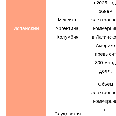
в 2025 го
объем
Мексика,
электронн
Испанский
Аргентина,
коммерци
Колумбия
в Латинск
Америке
превыси
800 млр
долл.
Объем
электронн
коммерци
в
Саудовская