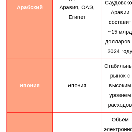
Саудовск
Арабский
Аравия, ОАЭ,
Аравии
Египет
составит
~15 млр
долларов 
2024 год
Стабильн
рынок с
Япония
Япония
высоким
уровнем
расходо
Объем
электронн