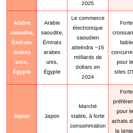
2025
Le commerce
Arabie
Arabie
Forte
électronique
saoudite,
saoudite,
croissan
saoudien
Émirats
Émirats
faibl
atteindra ~15
arabes
arabes
concurr
milliards de
unis,
unis,
pour l
dollars en
Égypte
Égypte
sites 
2024
Forte
préfére
Marché
pour l
Japon
Japon
stable, à forte
achats 
consommation
la lang