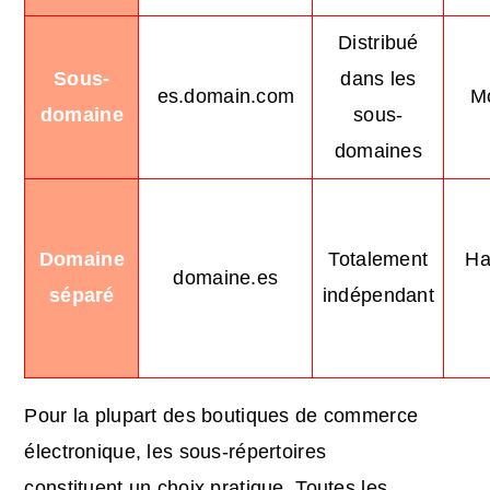
Distribué
Sous-
dans les
es.domain.com
M
domaine
sous-
domaines
Domaine
Totalement
Ha
domaine.es
séparé
indépendant
Pour la plupart des boutiques de commerce
électronique, les sous-répertoires
constituent un choix pratique. Toutes les