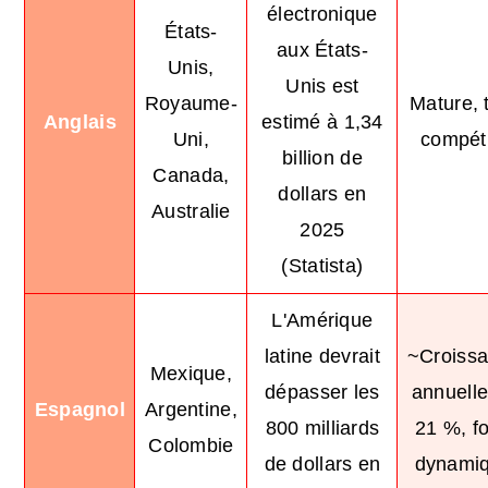
électronique
États-
aux États-
Unis,
Unis est
Royaume-
Mature, 
Anglais
estimé à 1,34
Uni,
compéti
billion de
Canada,
dollars en
Australie
2025
(Statista)
L'Amérique
latine devrait
~Croiss
Mexique,
dépasser les
annuelle
Espagnol
Argentine,
800 milliards
21 %, fo
Colombie
de dollars en
dynami