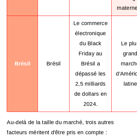
materne
Le commerce
électronique
du Black
Le plu
Friday au
gran
Brésil
Brésil
Brésil a
march
dépassé les
d'Améri
2,5 milliards
latin
de dollars en
2024.
Au-delà de la taille du marché, trois autres
facteurs méritent d'être pris en compte :