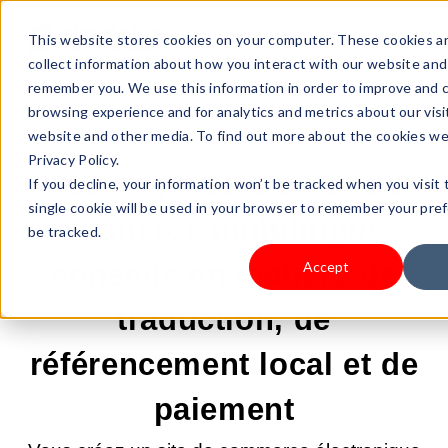
This website stores cookies on your computer. These cookies a
collect information about how you interact with our website and
remember you. We use this information in order to improve and 
browsing experience and for analytics and metrics about our visi
website and other media. To find out more about the cookies we
25 MAI 2026 09:00:02 |
DROPSHIPPING
Privacy Policy.
Mise en place d'un site e-
If you decline, your information won’t be tracked when you visit 
single cookie will be used in your browser to remember your pre
commerce multilingue :
be tracked.
conseils en matière de
Accept
traduction, de
référencement local et de
paiement