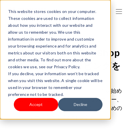
This website stores cookies on your computer.
These cookies are used to collect information
about how you interact with our website and
allow us to remember you. We use this
information in order to improve and customize
2026/05/07 9:00:00 |
ドロップシッピング
your browsing experience and for analytics and
東南アジアでTikTok Shop
metrics about our visitors both on this website
and other media. To find out more about the
でのドロップシッピングを
cookies we use, see our Privacy Policy.
If you decline, your information won’t be tracked
始めるには？
when you visit this website. A single cookie will be
used in your browser to remember your
東南アジアでTikTokドロップシッピングを始め
preference not to be tracked.
る方法、市場の選択、トップ商品カテゴリー、
Accept
Decline
フルフィルメントルール、素早く始めるための
ツールなどをご紹介します。