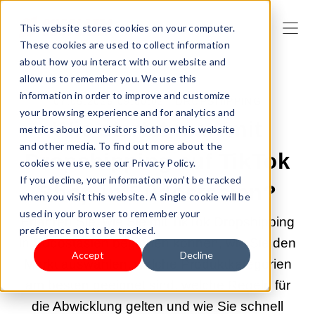
This website stores cookies on your computer.
These cookies are used to collect information
about how you interact with our website and
allow us to remember you. We use this
information in order to improve and customize
07.05.2026 09:00:02 |
DROPSHIPPING
your browsing experience and for analytics and
Wie startet man mit
metrics about our visitors both on this website
and other media. To find out more about the
Dropshipping auf TikTok
cookies we use, see our Privacy Policy.
If you decline, your information won’t be tracked
Shop in Südostasien?
when you visit this website. A single cookie will be
used in your browser to remember your
Erfahren Sie, wie Sie mit TikTok Dropshipping
preference not to be tracked.
in Südostasien beginnen können, wie Sie den
Accept
Decline
Markt auswählen, welche Produktkategorien
am besten geeignet sind, welche Regeln für
die Abwicklung gelten und wie Sie schnell