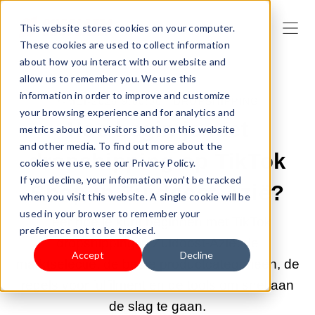
This website stores cookies on your computer.
These cookies are used to collect information
about how you interact with our website and
allow us to remember you. We use this
information in order to improve and customize
7-MEI-2026 9:00:00 |
DROPSHIPPING
your browsing experience and for analytics and
Hoe begin je met
metrics about our visitors both on this website
and other media. To find out more about the
dropshipping op TikTok
cookies we use, see our Privacy Policy.
If you decline, your information won’t be tracked
Shop in Zuidoost-Azië?
when you visit this website. A single cookie will be
used in your browser to remember your
Leer hoe je kunt beginnen met TikTok
preference not to be tracked.
dropshipping in Zuidoost-Azië, de
Accept
Decline
marktselectie, de beste productcategorieën, de
regels voor fulfilment en de tools om snel aan
de slag te gaan.