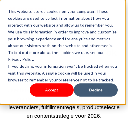
This website stores cookies on your computer. These
cookies are used to collect information about how you
interact with our website and allow us to remember you.
We use this information in order to improve and customize
your browsing experience and for analytics and metrics
6-MEI-2026 9:00:03 |
DROPSHIPPING
about our visitors both on this website and other media.
Dropshipping op TikTok
To find out more about the cookies we use, see our
Privacy Policy.
Shop: een gids voor
If you decline, your information won’t be tracked when you
visit this website. A single cookie will be used in your
beginners (2026)
browser to remember your preference not to be tracked.
Leer hoe je kunt dropshipmen op TikTok Shop
Accept
Decline
zonder voorraad. Deze gids behandelt
leveranciers, fulfillmentregels, productselectie
en contentstrategie voor 2026.