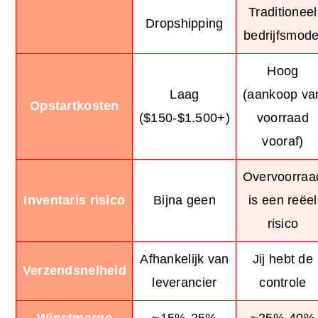
Traditioneel
Dropshipping
bedrijfsmode
Hoog
Laag
(aankoop va
Opstartkosten
($150-$1.500+)
voorraad
vooraf)
Overvoorraa
Inventaris risico
Bijna geen
is een reëel
risico
Afhankelijk van
Jij hebt de
Verzendsnelheid
leverancier
controle
Winstmarge
~15%-25%
~25%-40%