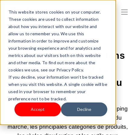
This website stores cookies on your computer.
These cookies are used to collect information
about how you interact with our website and
allow us to remember you. We use this
information in order to improve and customize
7 MAI 2026 09:00:02 |
DROPSHIPPING
your browsing experience and for analytics and
Comment se lancer dans
metrics about our visitors both on this website
and other media. To find out more about the
le dropshipping sur
cookies we use, see our Privacy Policy.
If you decline, your information won’t be tracked
TikTok Shop en Asie du
when you visit this website. A single cookie will be
used in your browser to remember your
Sud-Est ?
preference not to be tracked.
Découvrez comment démarrer le dropshipping
Accept
Decline
TikTok en Asie du Sud-Est, la sélection du
marché, les principales catégories de produits,