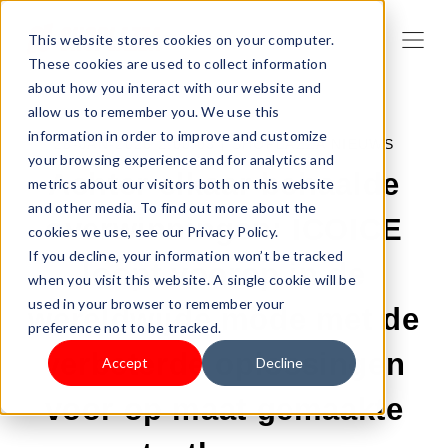
This website stores cookies on your computer.
These cookies are used to collect information
about how you interact with our website and
allow us to remember you. We use this
information in order to improve and customize
28-JAN-2026 2:00:03 |
SHOPLAZZA NIEUWS
your browsing experience and for analytics and
Achter elkaar behaalde
metrics about our visitors both on this website
and other media. To find out more about the
overwinningen: ICOICE
cookies we use, see our Privacy Policy.
If you decline, your information won’t be tracked
loopt voorop in de
when you visit this website. A single cookie will be
used in your browser to remember your
wereldwijde mode met de
preference not to be tracked.
verbeterde oplossingen
Accept
Decline
voor op maat gemaakte