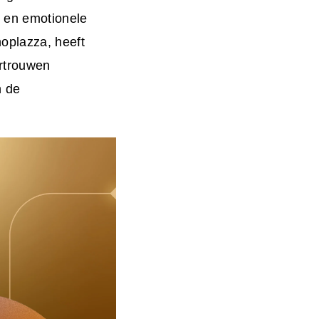
g en emotionele
oplazza, heeft
rtrouwen
n de