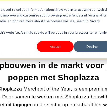
s Type
Pricing
Shop
e used to collect information about how you interact with our webs
 to improve and customize your browsing experience and for analytics
edia. To find out more about the cookies we use, see our Privacy
 this website. A single cookie will be used in your browser to rememb
28-JAN-2026 2:00:00 |
SHOPLAZZA NIEUWS
Accept
Decline
e: Emotionele band en wer
opbouwen in de markt voor
poppen met Shoplazza
hoplazza Merchant of the Year, is een premium
 Door samen te werken met Shoplazza bouwt h
het uitdagingen in de sector op en schaalt het 