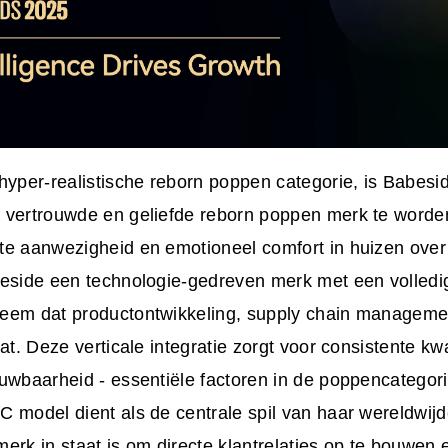
hyper-realistische reborn poppen categorie, is Babesi
 vertrouwde en geliefde reborn poppen merk te worde
te aanwezigheid en emotioneel comfort in huizen over 
beside een technologie-gedreven merk met een volledig
eem dat productontwikkeling, supply chain manageme
at. Deze verticale integratie zorgt voor consistente kwa
uwbaarheid - essentiële factoren in de poppencategori
 model dient als de centrale spil van haar wereldwijde
erk in staat is om directe klantrelaties op te bouwen e