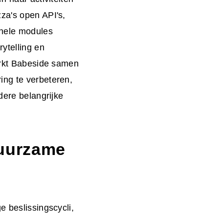
za's open API's,
onele modules
rytelling en
werkt Babeside samen
ing te verbeteren,
dere belangrijke
duurzame
e beslissingscycli,