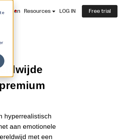
lazza.cn
Resources
LOG IN
Free trial
ite
er
eldwijde
 premium
 hyperrealistisch
et aan emotionele
wereldwijd met een