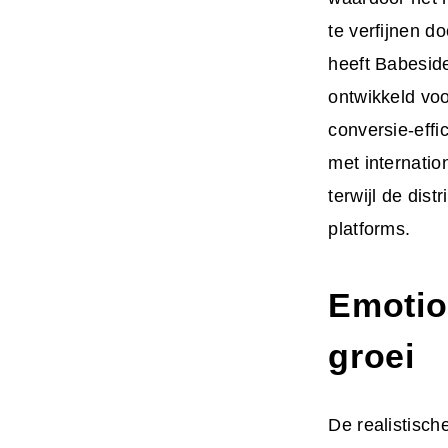
te verfijnen d
heeft Babesid
ontwikkeld voo
conversie-effi
met internatio
terwijl de dis
platforms.
Emotio
groei
De realistisch