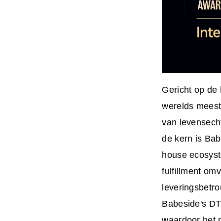
Gericht op de 
werelds meest
van levensech
de kern is Ba
house ecosyst
fulfillment omv
leveringsbetro
Babeside's DTC
waardoor het m