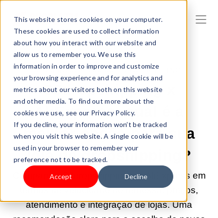
This website stores cookies on your computer.
These cookies are used to collect information
about how you interact with our website and
allow us to remember you. We use this
information in order to improve and customize
27/MAI/2026 9:00:00 |
DROPSHIPPING
your browsing experience and for analytics and
CJdropshipping x
metrics about our visitors both on this website
and other media. To find out more about the
AliExpress: qual é a
cookies we use, see our Privacy Policy.
If you decline, your information won’t be tracked
melhor opção para sua
when you visit this website. A single cookie will be
used in your browser to remember your
loja de dropshipping?
preference not to be tracked.
Compare a CJdropshipping e o AliExpress em
Accept
Decline
termos de velocidade de remessa, preços,
atendimento e integração de lojas. Uma