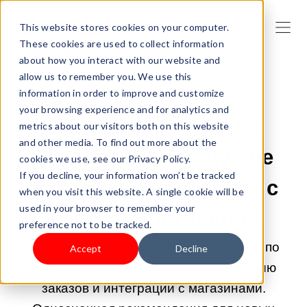
This website stores cookies on your computer.
These cookies are used to collect information
about how you interact with our website and
allow us to remember you. We use this
information in order to improve and customize
27.05.2026 9:00:05 |
ДРОПШИППИНГ
your browsing experience and for analytics and
CJdropshipping или
metrics about our visitors both on this website
and other media. To find out more about the
AliExpress: что лучше
cookies we use, see our Privacy Policy.
If you decline, your information won’t be tracked
для вашего магазина с
when you visit this website. A single cookie will be
used in your browser to remember your
прямой поставкой?
preference not to be tracked.
Сравните CJdropshipping и AliExpress по
Accept
Decline
скорости доставки, ценам, выполнению
заказов и интеграции с магазинами.