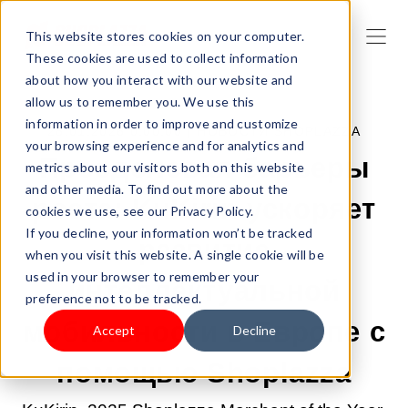
This website stores cookies on your computer.
These cookies are used to collect information
about how you interact with our website and
allow us to remember you. We use this
information in order to improve and customize
28.01.2026 0:00:00 |
НОВОСТИ SHOPLAZZA
your browsing experience and for analytics and
Преодолевая барьеры
metrics about our visitors both on this website
and other media. To find out more about the
роста: KuKirin ускоряет
cookies we use, see our Privacy Policy.
If you decline, your information won’t be tracked
развитие
when you visit this website. A single cookie will be
used in your browser to remember your
интеллектуальной
preference not to be tracked.
мобильности в Европе с
Accept
Decline
помощью Shoplazza