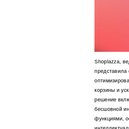
Shoplazza, в
представила 
оптимизирова
корзины и ус
решение вклю
бесшовной ин
функциями, о
интеллектуал