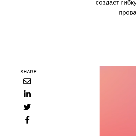
создает гибк
прова
SHARE