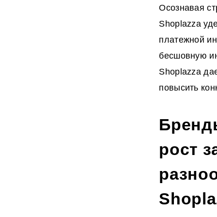
Осознавая ст
Shoplazza уд
платежной ин
бесшовную и
Shoplazza да
повысить кон
Бренд
рост з
разно
Shopla