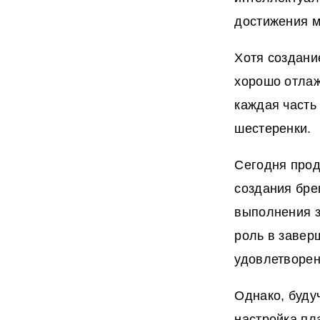
достижения м
Хотя создани
хорошо отлаж
каждая часть
шестеренки.
Сегодня прод
создания бре
выполнения з
роль в завер
удовлетворенн
Однако, буду
настройка пл