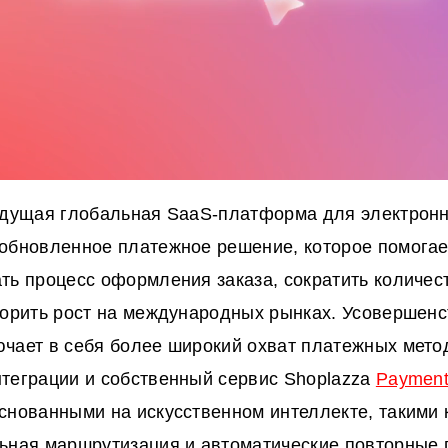
едущая глобальная SaaS-платформа для электрон
обновленное платежное решение, которое помога
ть процесс оформления заказа, сократить количест
корить рост на международных рынках. Усовершен
чает в себя более широкий охват платежных мето
теграции и собственный сервис Shoplazza
Paymen
снованными на искусственном интеллекте, такими 
ьная маршрутизация и автоматические повторные 