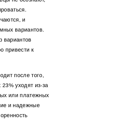
ироваться.
чаются, и
мных вариантов.
р вариантов
о привести к
одит после того,
 23% уходят из-за
ных или платежных
кие и надежные
воренность