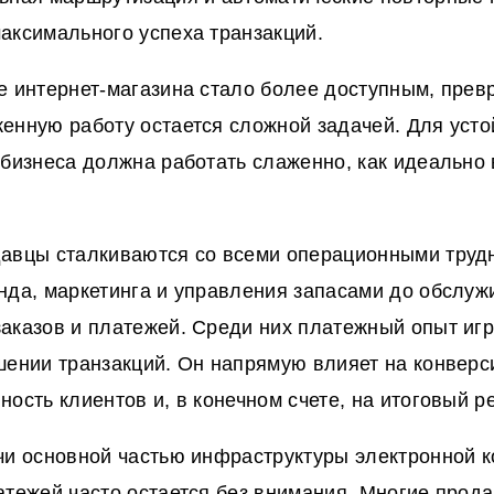
аксимального успеха транзакций.
е интернет-магазина стало более доступным, прев
енную работу остается сложной задачей. Для усто
 бизнеса должна работать слаженно, как идеальн
авцы сталкиваются со всеми операционными трудн
нда, маркетинга и управления запасами до обслуж
аказов и платежей. Среди них платежный опыт иг
шении транзакций. Он напрямую влияет на конверс
ость клиентов и, в конечном счете, на итоговый ре
чи основной частью инфраструктуры электронной 
атежей часто остается без внимания. Многие прода