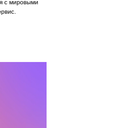
ся с мировыми
рвис.