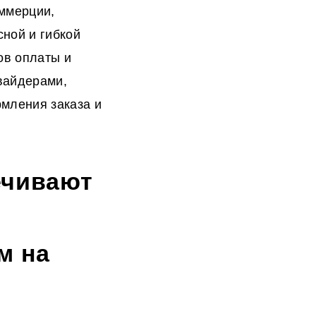
оммерции,
ной и гибкой
ов оплаты и
вайдерами,
мления заказа и
ечивают
м на