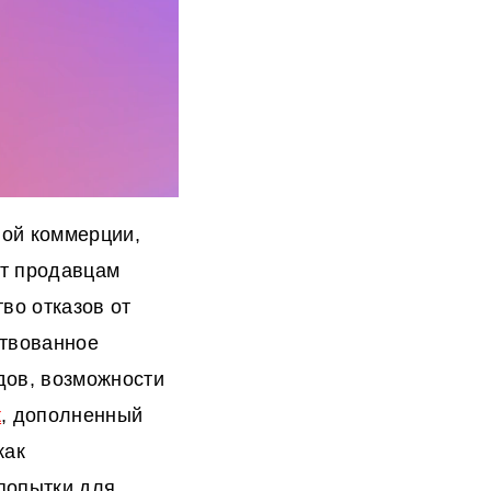
ной коммерции,
ет продавцам
во отказов от
ствованное
дов, возможности
t
, дополненный
как
попытки для