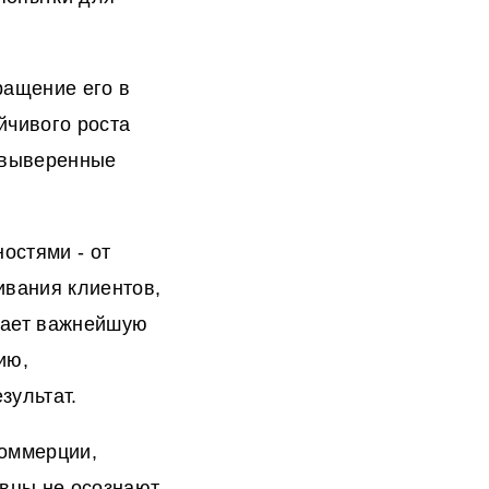
ращение его в
йчивого роста
о выверенные
остями - от
ивания клиентов,
рает важнейшую
ию,
зультат.
коммерции,
вцы не осознают,