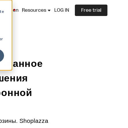
lazza.cn
Resources
LOG IN
Free trial
ite
er
вованное
шения
ронной
рзины. Shoplazza