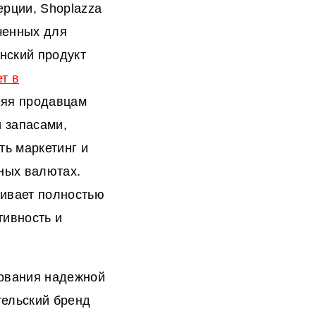
рции, Shoplazza
ченных для
нский продукт
т в
ляя продавцам
 запасами,
ть маркетинг и
зных валютах.
чивает полностью
ивность и
зования надежной
тельский бренд