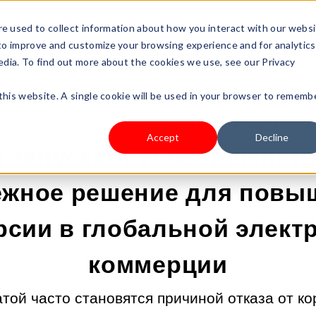
s Type
Pricing
Shop
e used to collect information about how you interact with our webs
 to improve and customize your browsing experience and for analytics
edia. To find out more about the cookies we use, see our Privacy
 this website. A single cookie will be used in your browser to rememb
21.05.2025 23:01:39 |
ОПЛАТА И ДОСТАВКА
Accept
Decline
a запускает усовершенст
ежное решение для повы
рсии в глобальной элект
коммерции
той часто становятся причиной отказа от ко