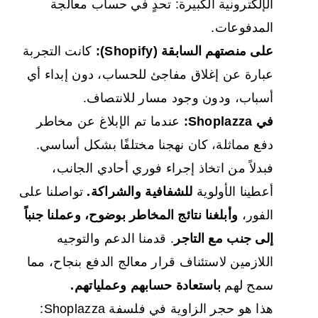
الإلكترونية الكبيرة: تحدٍ في حساب معالجة
المدفوعات.
على منصتهم السابقة (Shopify):
كانت التجربة
عبارة عن إغلاق مفاجئ للحساب، دون إبداء أي
أسباب، ودون وجود مسار للانتصاف.
في Shoplazza:
عندما تم الإبلاغ عن مخاطر
دفع مماثلة، كان نهجنا مختلفًا بشكل أساسي.
فبدلاً من اتخاذ إجراء فوري أحادي الجانب،
أعطينا الأولوية
للشفافية والشراكة.
تواصلنا على
الفور،
وأبلغنا نتائج المخاطر بوضوح،
وعملنا جنباً
إلى جنب مع التاجر
. قدمنا الدعم والتوجيه
اللازمين لاستئناف قرار معالج الدفع بنجاح، مما
سمح لهم
باستعادة حسابهم وعملياتهم.
هذا هو حجر الزاوية في فلسفة Shoplazza: