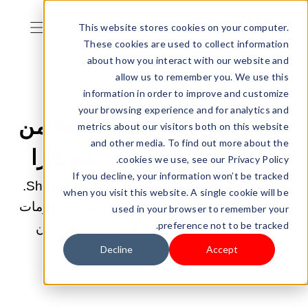
This website stores cookies on your computer.
These cookies are used to collect information
about how you interact with our website and
allow us to remember you. We use this
information in order to improve and customize
21/11/2025 06:08:47 ص |
قصص النجاح
your browsing experience and for analytics and
لماذا ينقل هذا التاجر 90% من
metrics about our visitors both on this website
and other media. To find out more about the
أعماله التجارية إلى شوبلازا
cookies we use, see our Privacy Policy.
If you decline, your information won’t be tracked
أغلق أحد التجار جميع متاجره الـ 56 على Shopify.
when you visit this website. A single cookie will be
وقد أُعجب بشفافية Shoplazza ودعمه في الأزمات
used in your browser to remember your
preference not to be tracked.
وخدمته الاستباقية، ويخططون لنقل 90% من
أعمالهم إلى هناك.
Decline
Accept