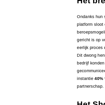
Het br
Ondanks hun s
platform sloot
beroepsmogeli
gericht is op
eerlijk proces 
Dit dwong hen
bedrijf konden
gecommuniceer
instantie
40%
partnerschap.
Het Sh