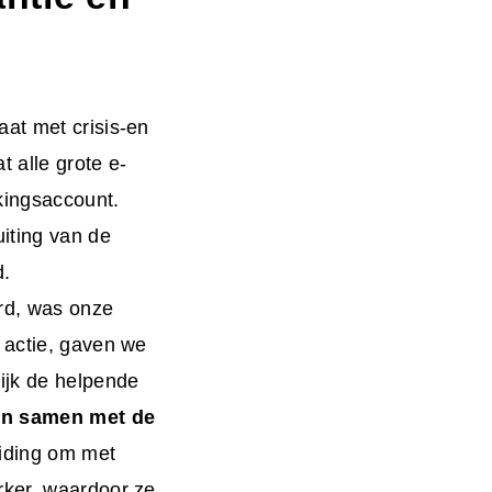
aat met crisis-en
 alle grote e-
kingsaccount.
iting van de
d.
erd, was onze
 actie, gaven we
ijk de helpende
en samen met de
iding om met
rker, waardoor ze