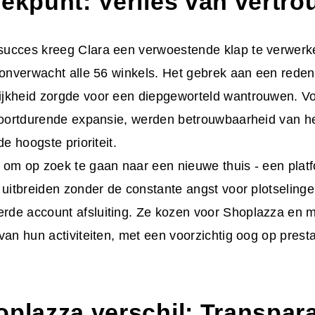
eekpunt: Verlies van vertr
ucces kreeg Clara een verwoestende klap te verwerke
 onverwacht alle 56 winkels. Het gebrek aan een rede
jkheid zorgde voor een diepgeworteld wantrouwen. Voo
 voortdurende expansie, werden betrouwbaarheid van he
de hoogste prioriteit.
 om op zoek te gaan naar een nieuwe thuis - een plat
 uitbreiden zonder de constante angst voor plotselinge,
de account afsluiting. Ze kozen voor Shoplazza en m
van hun activiteiten, met een voorzichtig oog op presta
oplazza
verschil
: Transpar