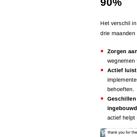
90%
Het verschil i
drie maanden
Zorgen aa
wegnemen v
Actief luis
implementer
behoeften.
Geschillen
ingebouwd
actief help