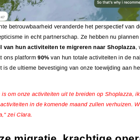
nte betrouwbaarheid veranderde het perspectief van d
cepticisme in echt partnerschap. Ze hebben nu plann
 van hun activiteiten te migreren naar Shoplazza
,
t ons platform
90%
van hun totale activiteiten in de n
t is de ultieme bevestiging van onze toewijding aan h
 is om onze activiteiten uit te breiden op Shoplazza, 
activiteiten in de komende maand zullen verhuizen. 
," zei Clara.
e migratie, krachtige oper