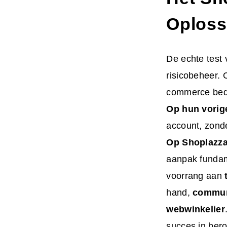
Oploss
De echte test 
risicobeheer. 
commerce bedr
Op hun vorige
account, zond
Op Shoplazza
aanpak fundame
voorrang aan
hand,
communi
webwinkelier
succes in bero