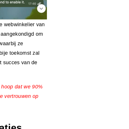
e webwinkelier van
en aangekondigd om
 waarbij ze
abije toekomst zal
et succes van de
ik hoop dat we 90%
We vertrouwen op
aties