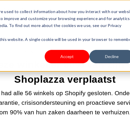
s Type
Pricing
Shop
e used to collect information about how you interact with our webs
 to improve and customize your browsing experience and for analytics
edia. To find out more about the cookies we use, see our Privacy
 this website. A single cookie will be used in your browser to rememb
21-NOV-2025 6:08:20 |
SUCCESVERHALEN
Accept
Decline
ze winkelier 90% van zijn 
Shoplazza verplaatst
had alle 56 winkels op Shopify gesloten. Onde
rantie, crisisondersteuning en proactieve servi
om 90% van hun zaken daarheen te verhuizen