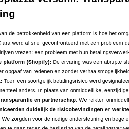
ing
van de betrokkenheid van een platform is hoe het omg
Clara werd al snel geconfronteerd met een probleem dat
ijven vrezen: een probleem met hun betalingsverwer
 platform (Shopify):
De ervaring was een abrupte slu
er opgaaf van redenen en zonder verhaalsmogelijkhei
:
Toen een soortgelijk betalingsrisico werd gesignale
nteel anders. In plaats van onmiddellijke, eenzijdige
transparantie en partnerschap.
We reikten onmiddell
ceerden duidelijk de risicobevindingen
en
werkt
. We zorgden voor de nodige ondersteuning en begele
ep te gaan tegen de beslissing van de betalingsverwe