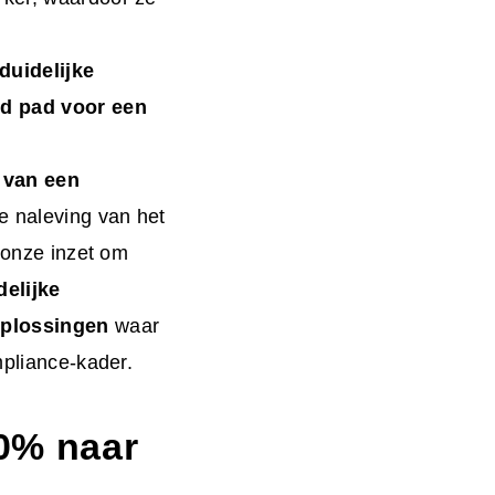
duidelijke
rd pad voor een
 van een
de naleving van het
t onze inzet om
delijke
oplossingen
waar
mpliance-kader.
0% naar