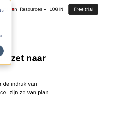
lazza.cn
Resources
LOG IN
Free trial
ite
er
omzet naar
r de indruk van
ce, zijn ze van plan
.