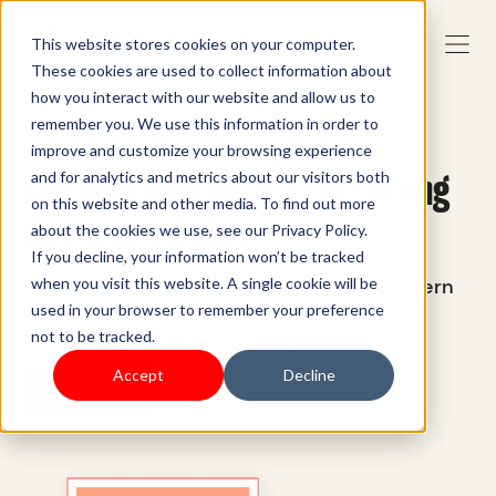
This website stores cookies on your computer.
These cookies are used to collect information about
how you interact with our website and allow us to
remember you. We use this information in order to
All-in-One-Lösung für
improve and customize your browsing experience
Kundenbindung zur Förderung
and for analytics and metrics about our visitors both
on this website and other media. To find out more
des Wachstums
about the cookies we use, see our Privacy Policy.
If you decline, your information won’t be tracked
Erhöhen Sie die Kundenbindung und sichern
when you visit this website. A single cookie will be
Sie sich mit unserem Omnichannel-
used in your browser to remember your preference
Treueprogramm Folgeaufträge.
not to be tracked.
Accept
Decline
Los geht's