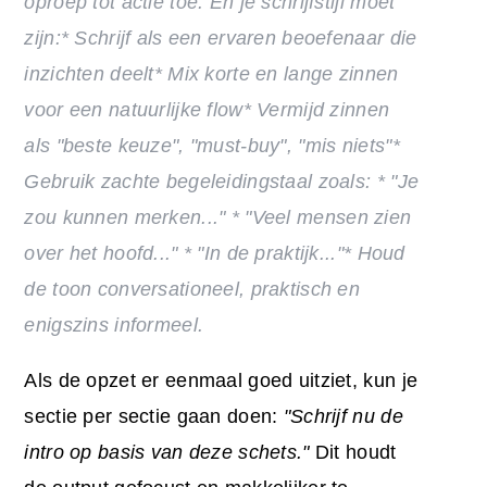
oproep tot actie toe
.
En je schrijfstijl moet
zijn:
* Schrijf als een ervaren beoefenaar die
inzichten deelt*
Mix korte en lange zinnen
voor een natuurlijke flow*
Vermijd zinnen
als "beste keuze", "must-buy", "mis niets"
*
Gebruik zachte begeleidingstaal zoals:
* "Je
zou kunnen merken..."
* "Veel mensen zien
over het hoofd..."
* "In de praktijk..."
* Houd
de toon conversationeel, praktisch en
enigszins informeel.
Als de opzet er eenmaal goed uitziet, kun je
sectie per sectie gaan doen:
"Schrijf nu de
intro op basis van deze schets."
Dit houdt