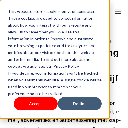
This website stores cookies on your computer.
These cookies are used to collect information
about how you interact with our website and
allow us to remember you. We use this
information in order to improve and customize
21-APR-2026 9:00:00 |
START EEN BEDRIJF
your browsing experience and for analytics and
Hoe kunt u uw marketing
metrics about our visitors both on this website
and other media. To find out more about the
met behulp van AI
cookies we use, see our Privacy Policy.
If you decline, your information won’t be tracked
opschalen om uw bedrijf
when you visit this website. A single cookie will be
used in your browser to remember your
te laten groeien?
preference not to be tracked.
Wil je je marketing opschalen met AI voor
Accept
Decline
bedrijfsgroei? Deze gids behandelt content, e-
mail, advertenties en automatisering met stap-