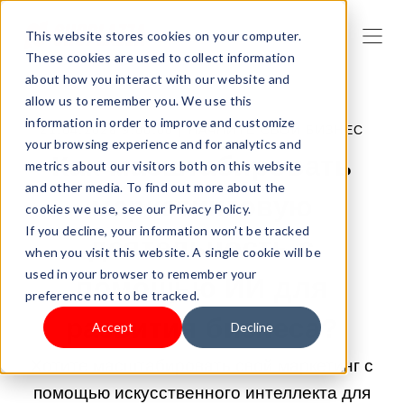
This website stores cookies on your computer.
These cookies are used to collect information
about how you interact with our website and
allow us to remember you. We use this
information in order to improve and customize
21.04.2026 9:00:00 |
НАЧНИТЕ СВОЙ БИЗНЕС
your browsing experience and for analytics and
Как масштабировать
metrics about our visitors both on this website
and other media. To find out more about the
маркетинговую
cookies we use, see our Privacy Policy.
If you decline, your information won’t be tracked
деятельность с
when you visit this website. A single cookie will be
used in your browser to remember your
помощью ИИ для
preference not to be tracked.
развития бизнеса?
Accept
Decline
Хотите масштабировать свой маркетинг с
помощью искусственного интеллекта для