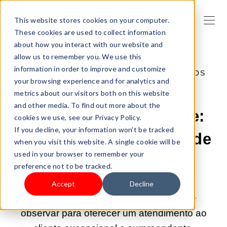
This website stores cookies on your computer.
These cookies are used to collect information
about how you interact with our website and
allow us to remember you. We use this
information in order to improve and customize
21/ABR/2025 10:20:45 |
VENDA DE PRODUTOS
your browsing experience and for analytics and
Experiência em
metrics about our visitors both on this website
and other media. To find out more about the
atendimento ao cliente:
cookies we use, see our Privacy Policy.
If you decline, your information won’t be tracked
definições e diretrizes de
when you visit this website. A single cookie will be
used in your browser to remember your
satisfação do cliente
preference not to be tracked.
Listamos as principais habilidades de
Accept
Decline
atendimento ao cliente que você deve
observar para oferecer um atendimento ao