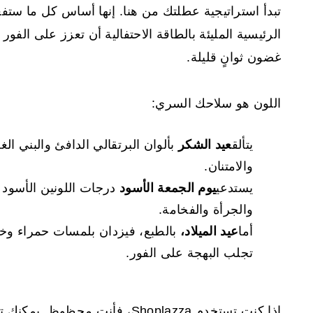
تبدأ استراتيجية عطلتك من هنا. إنها أساس كل ما ست
الرئيسية المليئة بالطاقة الاحتفالية أن تعزز على الف
غضون ثوانٍ قليلة.
اللون هو سلاحك السري:
يتألق
عيد الشكر
بألوان البرتقالي الدافئ والبني الغ
والامتنان.
يستدعي
يوم الجمعة الأسود
درجات اللونين الأسود 
والجرأة والفخامة.
أما
عيد الميلاد،
بالطبع، فيزدان بلمسات حمراء وخض
تجلب البهجة على الفور.
إذا كنت تستخدم Shoplazza، فأنت محظوظ. يمكنك تطبيق