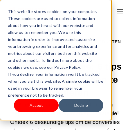
This website stores cookies on your computer.
These cookies are used to collect information
about how you interact with our website and
allow us to remember you. We use this
information in order to improve and customize
12-NOV-2025 2:00:01 |
VERKOOP JE PRODUCTEN
your browsing experience and for analytics and
Black Friday
metrics about our visitors both on this website
and other media. To find out more about the
marketingstrategie: 6 tips
cookies we use, see our Privacy Policy.
If you decline, your information won’t be tracked
om de winkelverkoop te
when you visit this website. A single cookie will be
used in your browser to remember your
stimuleren
preference not to be tracked.
Geef je feestdagen een boost met een
Accept
Decline
beproefde Black Friday-marketingstrategie!
Ontdek 6 deskundige tips om de conversies