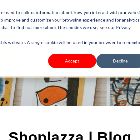
s Type
Pricing
Shop
e used to collect information about how you interact with our webs
 to improve and customize your browsing experience and for analytics
edia. To find out more about the cookies we use, see our Privacy
 this website. A single cookie will be used in your browser to rememb
Accept
Decline
Shoplazza | Blog