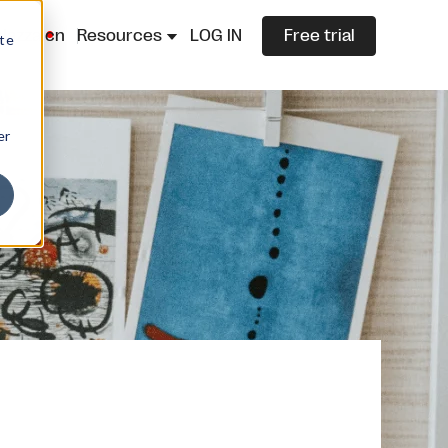
lazza.cn
Resources
LOG IN
Free trial
ite
er