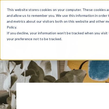
Sell Online
Busines
This website stores cookies on your computer. These cookies ar
and allow us to remember you. We use this information in order
and metrics about our visitors both on this website and other m
Policy.
If you decline, your information won’t be tracked when you visit
your preference not to be tracked.