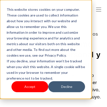
This website stores cookies on your computer.
These cookies are used to collect information
about how you interact with our website and
allow us to remember you. We use this
information in order to improve and customize
21-ABR-2025 10:17:31 |
VENTA DE PRODUCTOS
your browsing experience and for analytics and
Segmentación: cómo
metrics about our visitors both on this website
and other media. To find out more about the
encontrar a su personal y
cookies we use, see our Privacy Policy.
If you decline, your information won’t be tracked
comunicarse con él
when you visit this website. A single cookie will be
used in your browser to remember your
El público objetivo es probablemente lo
preference not to be tracked.
primero que debe conocer bien para tener
Accept
Decline
éxito. Aprenda todo sobre el público objetivo,
el mercado objetivo y cómo encontrar el suyo.