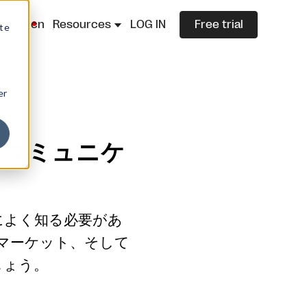
lazza.cn
Resources
LOG IN
Free trial
ite
er
、コミュニケ
によく知る必要があ
マーケット、そして
しょう。