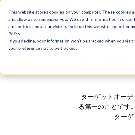
Sell Online
Busines
This website stores cookies on your computer. These cookies ar
and allow us to remember you. We use this information in order
and metrics about our visitors both on this website and other m
Policy.
If you decline, your information won’t be tracked when you visit
your preference not to be tracked.
ターゲティ
ターゲットオーデ
る第一のことです
ターゲ