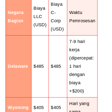
Biaya
Biaya
Negara
C-
Waktu
LLC
Bagian
Corp
Pemrosesan
(USD)
(USD)
7-9 hari
kerja
(dipercepat:
Delaware
$485
$485
1 hari
dengan
biaya
+$200)
Hari yang
Wyoming
$405
$405
sama