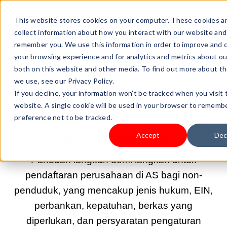
This website stores cookies on your computer. These cookies a
collect information about how you interact with our website and
remember you. We use this information in order to improve and 
your browsing experience and for analytics and metrics about our
both on this website and other media. To find out more about t
2025 AGU 20 21:00:00 |
MEMULAI BISNIS
we use, see our Privacy Policy.
Panduan Pendaftaran
If you decline, your information won’t be tracked when you visit 
website. A single cookie will be used in your browser to rememb
Perusahaan di AS untuk
preference not to be tracked.
Non-Penduduk
Accept
Dec
Panduan langkah demi langkah untuk
pendaftaran perusahaan di AS bagi non-
penduduk, yang mencakup jenis hukum, EIN,
perbankan, kepatuhan, berkas yang
diperlukan, dan persyaratan pengaturan