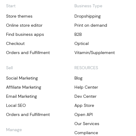
Start
Business Type
Store themes
Dropshipping
Online store editor
Print on demand
Find business apps
B2B
Checkout
Optical
Orders and Fulfillment
Vitamin/Supplement
Sell
RESOURCES
Social Marketing
Blog
Affiliate Marketing
Help Center
Email Marketing
Dev Center
Local SEO
App Store
Orders and Fulfillment
Open API
Our Services
Manage
Compliance