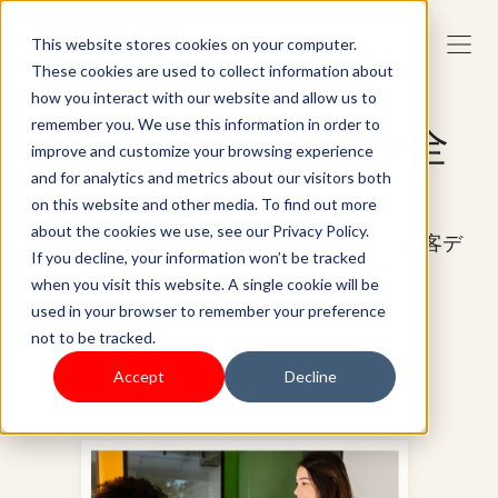
This website stores cookies on your computer.
These cookies are used to collect information about
how you interact with our website and allow us to
remember you. We use this information in order to
最新のCRMで顧客の全
improve and customize your browsing experience
体像を把握する
and for analytics and metrics about our visitors both
on this website and other media. To find out more
about the cookies we use, see our Privacy Policy.
よりスマートで優れた顧客体験のために、顧客デ
If you decline, your information won’t be tracked
ータを活用しましょう。
when you visit this website. A single cookie will be
used in your browser to remember your preference
今すぐ登録
not to be tracked.
Accept
Decline